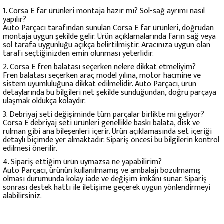
1. Corsa E far ürünleri montaja hazır mı? Sol-sağ ayrımı nasıl
yapılır?
Auto Parçacı tarafından sunulan Corsa E far ürünleri, doğrudan
montaja uygun şekilde gelir. Ürün açıklamalarında farın sağ veya
sol tarafa uygunluğu açıkça belirtilmiştir. Aracınıza uygun olan
tarafı seçtiğinizden emin olunması yeterlidir.
2. Corsa E fren balatası seçerken nelere dikkat etmeliyim?
Fren balatası seçerken araç model yılına, motor hacmine ve
sistem uyumluluğuna dikkat edilmelidir. Auto Parçacı, ürün
detaylarında bu bilgileri net şekilde sunduğundan, doğru parçaya
ulaşmak oldukça kolaydır.
3. Debriyaj seti değişiminde tüm parçalar birlikte mi geliyor?
Corsa E debriyaj seti ürünleri genellikle baskı balata, disk ve
rulman gibi ana bileşenleri içerir. Ürün açıklamasında set içeriği
detaylı biçimde yer almaktadır. Sipariş öncesi bu bilgilerin kontrol
edilmesi önerilir.
4. Sipariş ettiğim ürün uymazsa ne yapabilirim?
Auto Parçacı, ürünün kullanılmamış ve ambalajı bozulmamış
olması durumunda kolay iade ve değişim imkânı sunar. Sipariş
sonrası destek hattı ile iletişime geçerek uygun yönlendirmeyi
alabilirsiniz.