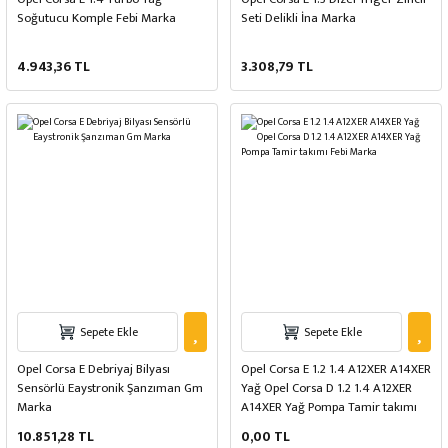
Soğutucu Komple Febi Marka
Seti Delikli İna Marka
4.943,36 TL
3.308,79 TL
Sepete Ekle
Sepete Ekle
Opel Corsa E Debriyaj Bilyası
Opel Corsa E 1.2 1.4 A12XER A14XER
Sensörlü Eaystronik Şanzıman Gm
Yağ Opel Corsa D 1.2 1.4 A12XER
Marka
A14XER Yağ Pompa Tamir takımı
Febi Marka
10.851,28 TL
0,00 TL