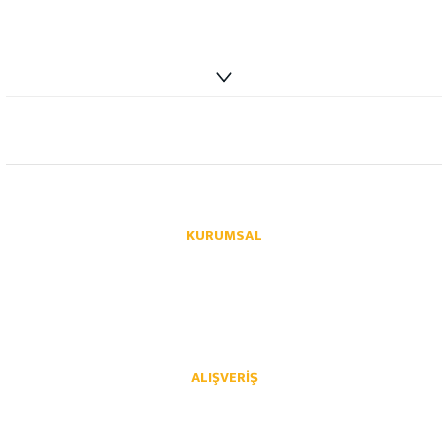
info@autoparcaci.com
KURUMSAL
Hakkımızda
İletişim
İletişim Formu
Üye Girişi
Havale Bildirim Formu
Kargo Takibi
ALIŞVERIŞ
Mesafeli Satış Sözleşmesi
Gizlilik ve Güvenlik
İptal İade Koşullari