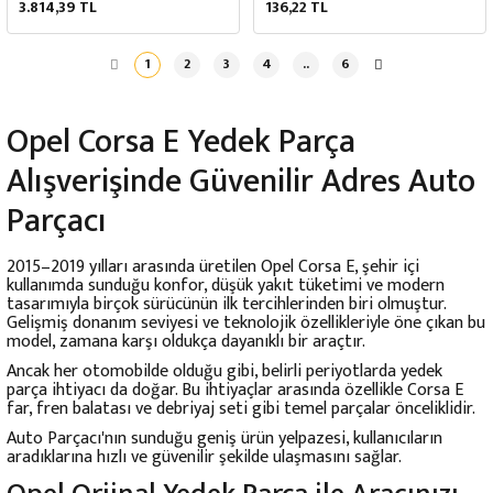
3.814,39 TL
136,22 TL
1
2
3
4
..
6
Opel Corsa E Yedek Parça
Alışverişinde Güvenilir Adres Auto
Parçacı
2015–2019 yılları arasında üretilen
Opel Corsa E
, şehir içi
kullanımda sunduğu konfor, düşük yakıt tüketimi ve modern
tasarımıyla birçok sürücünün ilk tercihlerinden biri olmuştur.
Gelişmiş donanım seviyesi ve teknolojik özellikleriyle öne çıkan bu
model, zamana karşı oldukça dayanıklı bir araçtır.
Ancak her otomobilde olduğu gibi, belirli periyotlarda yedek
parça ihtiyacı da doğar. Bu ihtiyaçlar arasında özellikle Corsa E
far, fren balatası ve debriyaj seti gibi temel parçalar önceliklidir.
Auto Parçacı'nın sunduğu geniş ürün yelpazesi, kullanıcıların
aradıklarına hızlı ve güvenilir şekilde ulaşmasını sağlar.