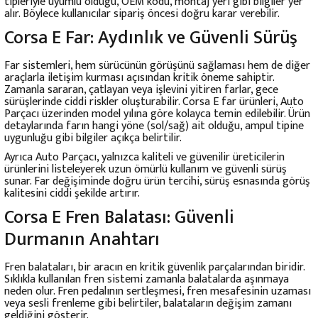
tipleriyle uyumlu olduğu, OEM kodu, montaj yeri gibi bilgiler yer
alır. Böylece kullanıcılar sipariş öncesi doğru karar verebilir.
Corsa E Far: Aydınlık ve Güvenli Sürüş
Far sistemleri, hem sürücünün görüşünü sağlaması hem de diğer
araçlarla iletişim kurması açısından kritik öneme sahiptir.
Zamanla sararan, çatlayan veya işlevini yitiren farlar, gece
sürüşlerinde ciddi riskler oluşturabilir. Corsa E far ürünleri, Auto
Parçacı üzerinden model yılına göre kolayca temin edilebilir. Ürün
detaylarında farın hangi yöne (sol/sağ) ait olduğu, ampul tipine
uygunluğu gibi bilgiler açıkça belirtilir.
Ayrıca Auto Parçacı, yalnızca kaliteli ve güvenilir üreticilerin
ürünlerini listeleyerek uzun ömürlü kullanım ve güvenli sürüş
sunar. Far değişiminde doğru ürün tercihi, sürüş esnasında görüş
kalitesini ciddi şekilde artırır.
Corsa E Fren Balatası: Güvenli
Durmanın Anahtarı
Fren balataları, bir aracın en kritik güvenlik parçalarından biridir.
Sıklıkla kullanılan fren sistemi zamanla balatalarda aşınmaya
neden olur. Fren pedalının sertleşmesi, fren mesafesinin uzaması
veya sesli frenleme gibi belirtiler, balataların değişim zamanı
geldiğini gösterir.