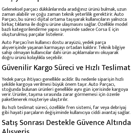
Geleneksel parçacı dükkânlarında aradığınız ürünü bulmak, uzun
zaman alabilir ve çoğu zaman teknik yeterlilik gerektirir. Auto
Parçacı, bu süreci dijital ortama taşıyarak kullanıcıların yalnızca
birkaç tıklama ile doğru ürüne ulaşmasını sağlar. Özellikle model
bazlı kategorilendirme yapısı sayesinde sadece Corsa E için
oluşturulmuş parçalar listelenir.
Auto Parçacı’nın kullanıcı dostu arayüzü, yedek parça
alışverişinde yaşanan karmaşayı ortadan kaldırır. Teknik bilgiye
sahip olmayan kullanıcılar dahi ürün açıklamalarını okuyarak
doğru ürünü kolaylıkla seçebilir.
Güvenilir Kargo Süreci ve Hızlı Teslimat
Yedek parça ihtiyacı genellikle acildir. Bu nedenle siparişin hızlı
şekilde kargoya verilmesi büyük önem taşır. Auto Parçacı,
stoğunda bulunan ürünleri genellikle aynı gün içerisinde kargoya
verir. Ürünler, taşıma sırasında zarar görmemesi için özenle
paketlenerek müşteriye ulaştırılır.
Bu hızlı teslimat süreci, özellikle fren sistemi, far veya debriyaj
gibi hayati parçaların değişiminde kullanıcıya ciddi avantaj sağlar.
Satış Sonrası Destekle Güvence Altında
Alışveriş