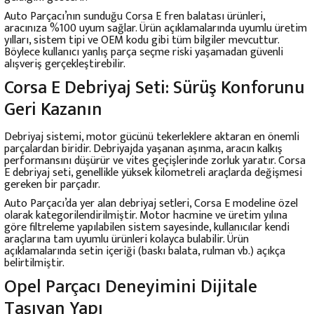
Auto Parçacı’nın sunduğu Corsa E fren balatası ürünleri,
aracınıza %100 uyum sağlar. Ürün açıklamalarında uyumlu üretim
yılları, sistem tipi ve OEM kodu gibi tüm bilgiler mevcuttur.
Böylece kullanıcı yanlış parça seçme riski yaşamadan güvenli
alışveriş gerçekleştirebilir.
Corsa E Debriyaj Seti: Sürüş Konforunu
Geri Kazanın
Debriyaj sistemi, motor gücünü tekerleklere aktaran en önemli
parçalardan biridir. Debriyajda yaşanan aşınma, aracın kalkış
performansını düşürür ve vites geçişlerinde zorluk yaratır. Corsa
E debriyaj seti, genellikle yüksek kilometreli araçlarda değişmesi
gereken bir parçadır.
Auto Parçacı’da yer alan debriyaj setleri, Corsa E modeline özel
olarak kategorilendirilmiştir. Motor hacmine ve üretim yılına
göre filtreleme yapılabilen sistem sayesinde, kullanıcılar kendi
araçlarına tam uyumlu ürünleri kolayca bulabilir. Ürün
açıklamalarında setin içeriği (baskı balata, rulman vb.) açıkça
belirtilmiştir.
Opel Parçacı Deneyimini Dijitale
Taşıyan Yapı