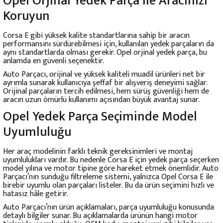
Opel Orjinal Yedek Parça ile Aracınızı
Koruyun
Corsa E gibi yüksek kalite standartlarına sahip bir aracın
performansını sürdürebilmesi için, kullanılan yedek parçaların da
aynı standartlarda olması gerekir. Opel orjinal yedek parça, bu
anlamda en güvenli seçenektir.
Auto Parçacı
, orijinal ve yüksek kaliteli muadil ürünleri net bir
ayrımla sunarak kullanıcıya şeffaf bir alışveriş deneyimi sağlar.
Orijinal parçaların tercih edilmesi, hem sürüş güvenliği hem de
aracın uzun ömürlü kullanımı açısından büyük avantaj sunar.
Opel Yedek Parça Seçiminde Model
Uyumluluğu
Her araç modelinin farklı teknik gereksinimleri ve montaj
uyumlulukları vardır. Bu nedenle Corsa E için yedek parça seçerken
model yılına ve motor tipine göre hareket etmek önemlidir. Auto
Parçacı’nın sunduğu filtreleme sistemi, yalnızca Opel Corsa E ile
birebir uyumlu olan parçaları listeler. Bu da ürün seçimini hızlı ve
hatasız hâle getirir.
Auto Parçacı’nın ürün açıklamaları, parça uyumluluğu konusunda
detaylı bilgiler sunar. Bu açıklamalarda ürünün hangi motor