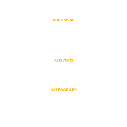
KURUMSAL
Hakkımızda
İletişim
İletişim Formu
Üye Girişi
Havale Bildirim Formu
Kargo Takibi
ALIŞVERIŞ
Mesafeli Satış Sözleşmesi
Gizlilik ve Güvenlik
İptal İade Koşullari
Kişisel Veriler Politikası
KATEGORILER
Opel Yedek Parça
Chevrolet Yedek Parça
Volkswagen Yedek Parça
Audi Yedek Parça
Skoda Yedek Parça
Seat Yedek Parça