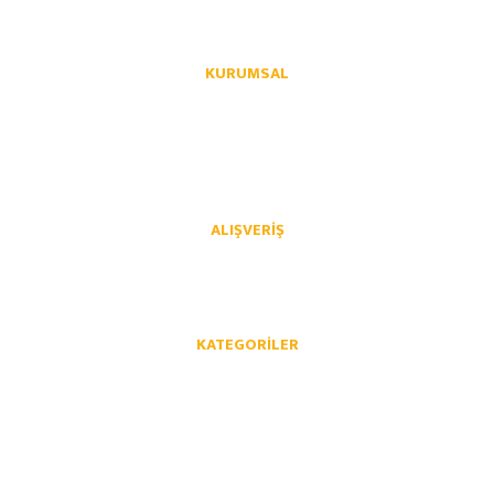
KURUMSAL
Hakkımızda
İletişim
İletişim Formu
Üye Girişi
Havale Bildirim Formu
Kargo Takibi
ALIŞVERIŞ
Mesafeli Satış Sözleşmesi
Gizlilik ve Güvenlik
İptal İade Koşullari
Kişisel Veriler Politikası
KATEGORILER
Opel Yedek Parça
Chevrolet Yedek Parça
Volkswagen Yedek Parça
Audi Yedek Parça
Skoda Yedek Parça
Seat Yedek Parça