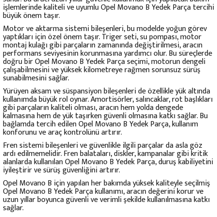
işlemlerinde kaliteli ve uyumlu Opel Movano B Yedek Parça tercihi
büyük önem taşır.
Motor ve aktarma sistemi bileşenleri, bu modelde yoğun görev
yaptıkları için özel önem taşır. Triger seti, su pompası, motor
montaj kulağı gibi parçaların zamanında değiştirilmesi, aracın
performans seviyesinin korunmasına yardımcı olur. Bu süreçlerde
doğru bir Opel Movano B Yedek Parça seçimi, motorun dengeli
çalışabilmesini ve yüksek kilometreye rağmen sorunsuz sürüş
sunabilmesini sağlar.
Yürüyen aksam ve süspansiyon bileşenleri de özellikle yük altında
kullanımda büyük rol oynar. Amortisörler, salıncaklar, rot başlıkları
gibi parçaların kaliteli olması, aracın hem yolda dengede
kalmasına hem de yük taşırken güvenli olmasına katkı sağlar. Bu
bağlamda tercih edilen Opel Movano B Yedek Parça, kullanım
konforunu ve araç kontrolünü artırır.
Fren sistemi bileşenleri ve güvenlikle ilgili parçalar da asla göz
ardı edilmemelidir. Fren balataları, diskler, kampanalar gibi kritik
alanlarda kullanılan Opel Movano B Yedek Parça, duruş kabiliyetini
iyileştirir ve sürüş güvenliğini artırır.
Opel Movano B için yapılan her bakımda yüksek kaliteyle seçilmiş
Opel Movano B Yedek Parça kullanımı, aracın değerini korur ve
uzun yıllar boyunca güvenli ve verimli şekilde kullanılmasına katkı
sağlar.