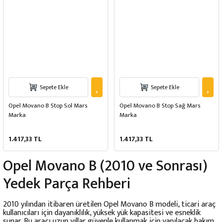
Sepete Ekle
Sepete Ekle
Opel Movano B Stop Sol Mars
Opel Movano B Stop Sağ Mars
Marka
Marka
1.417,33 TL
1.417,33 TL
Opel Movano B (2010 ve Sonrası)
Yedek Parça Rehberi
2010 yılından itibaren üretilen Opel Movano B modeli, ticari araç
kullanıcıları için dayanıklılık, yüksek yük kapasitesi ve esneklik
sunar. Bu aracı uzun yıllar güvenle kullanmak için yapılacak bakım