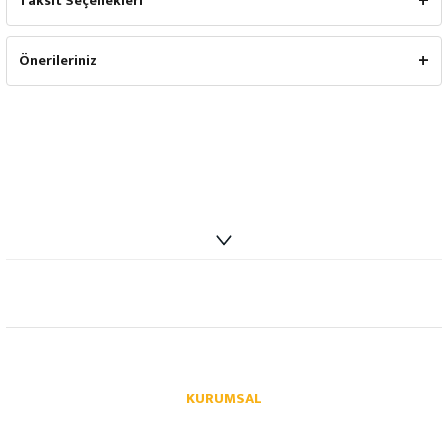
Taksit Seçenekleri
Önerileriniz
info@autoparcaci.com
KURUMSAL
Hakkımızda
İletişim