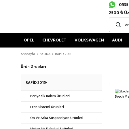
0535
2500 ₺ Üz
OPEL
CHEVROLET
VOLKSWAGEN
AUDİ
Anasayfa
SKODA
RAPİD 2015-
Ürün Grupları
RAPİD 2015-
Periyodik Bakım Ürünleri
Fren Sistemi Ürünleri
Ön Ve Arka Süspansiyon Ürünleri
Motor Ve Debriyaj Ürünleri