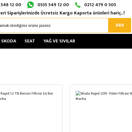
 548 12 00
0535 549 12 00
0212 479 0 505
eri Siparişlerinizde Ücretsiz Kargo Kaporta ürünleri hariç..!
ARA
SKODA
SEAT
YAĞ VE SIVILAR