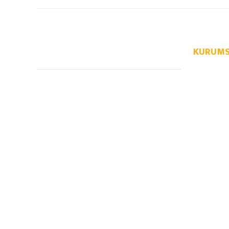
KURUMS
info@autoparcaci.com
Hakkımızda
İletişim
İletişim Fo
Üye Girişi
Havale Bild
Kargo Takib