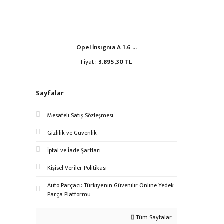
Opel İnsignia A 1.6 ...
Ope
Fiyat :
3.895,30 TL
Sayfalar
Mesafeli Satış Sözleşmesi
Gizlilik ve Güvenlik
İptal ve İade Şartları
Kişisel Veriler Politikası
Auto Parçacı: Türkiye’nin Güvenilir Online Yedek
Parça Platformu
Tüm Sayfalar