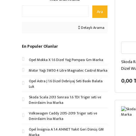
Ara
Detaylı Arama
En Populer Olanlar
Opel Mokka X 1.6 Dizel Yağ Pompası Gm Marka
Skoda Ra
Dizel W
Motor Yağı 5W30 4 Litre Magnatec Castrol Marka
0,00 
Opel Astra J 1.6 Dizel Debriyaj Seti Baskı Balata
Luk
Skoda Scala 2013 Sonrası 1.6 TDI Triger seti ve
Devirdaim İna Marka
Volkswagen Caddy 2015-2019 Triger seti ve
Devirdaim İna Marka
Opel İnsignia A 1.4 A14NET Yakıt Geri Dönüş GM
Marka