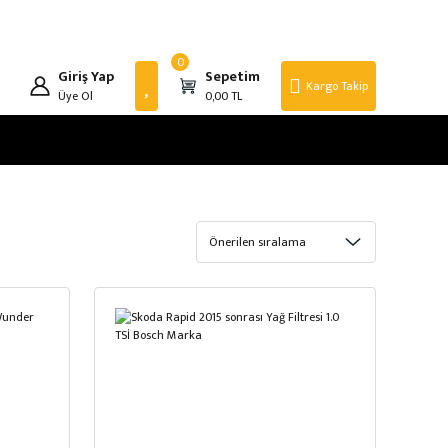
0
Giriş Yap
Sepetim
Kargo Takip
Üye Ol
0,00 TL