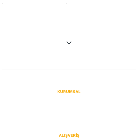
info@autoparcaci.com
KURUMSAL
Hakkımızda
İletişim
İletişim Formu
Üye Girişi
Havale Bildirim Formu
Kargo Takibi
ALIŞVERIŞ