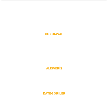
info@autoparcaci.com
KURUMSAL
Hakkımızda
İletişim
İletişim Formu
Üye Girişi
Havale Bildirim Formu
Kargo Takibi
ALIŞVERIŞ
Mesafeli Satış Sözleşmesi
Gizlilik ve Güvenlik
İptal İade Koşullari
Kişisel Veriler Politikası
KATEGORILER
Opel Yedek Parça
Chevrolet Yedek Parça