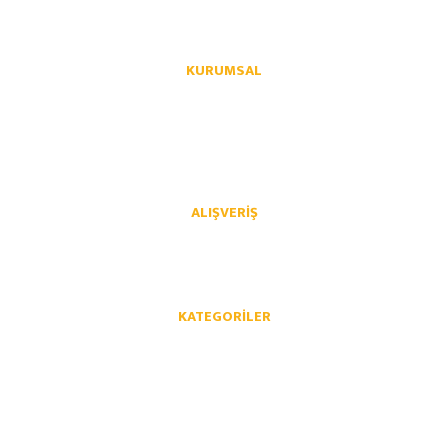
KURUMSAL
Hakkımızda
İletişim
İletişim Formu
Üye Girişi
Havale Bildirim Formu
Kargo Takibi
ALIŞVERIŞ
Mesafeli Satış Sözleşmesi
Gizlilik ve Güvenlik
İptal İade Koşullari
Kişisel Veriler Politikası
KATEGORILER
Opel Yedek Parça
Chevrolet Yedek Parça
Volkswagen Yedek Parça
Audi Yedek Parça
Skoda Yedek Parça
Seat Yedek Parça