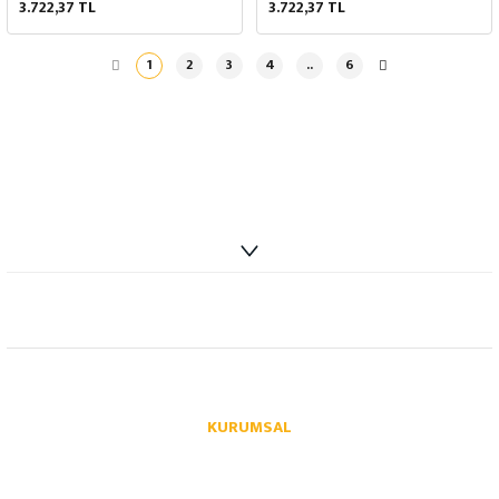
3.722,37 TL
3.722,37 TL
1
2
3
4
..
6
info@autoparcaci.com
KURUMSAL
Hakkımızda
İletişim