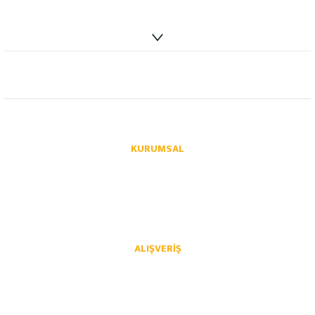
info@autoparcaci.com
KURUMSAL
Hakkımızda
İletişim
İletişim Formu
Üye Girişi
Havale Bildirim Formu
Kargo Takibi
ALIŞVERIŞ
Mesafeli Satış Sözleşmesi
Gizlilik ve Güvenlik
İptal İade Koşullari
Kişisel Veriler Politikası