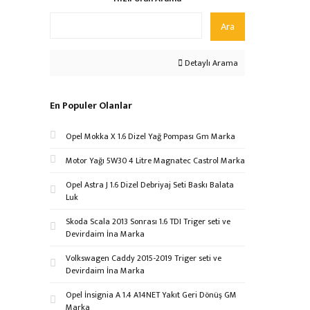
Ara
Detaylı Arama
En Populer Olanlar
Opel Mokka X 1.6 Dizel Yağ Pompası Gm Marka
Motor Yağı 5W30 4 Litre Magnatec Castrol Marka
Opel Astra J 1.6 Dizel Debriyaj Seti Baskı Balata
Luk
Skoda Scala 2013 Sonrası 1.6 TDI Triger seti ve
Devirdaim İna Marka
Volkswagen Caddy 2015-2019 Triger seti ve
Devirdaim İna Marka
Opel İnsignia A 1.4 A14NET Yakıt Geri Dönüş GM
Marka