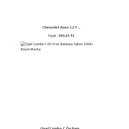
Chevrolet Aveo 1.2 Y ...
Fiyat :
393,31 TL
Opel Combo C Ön Fren ...