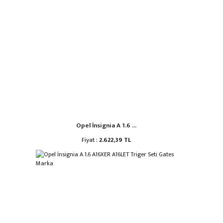
Opel İnsignia A 1.6 ...
Fiyat :
2.622,39 TL