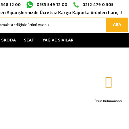
 548 12 00
0535 549 12 00
0212 479 0 505
eri Siparişlerinizde Ücretsiz Kargo Kaporta ürünleri hariç..!
ARA
SKODA
SEAT
YAĞ VE SIVILAR
Ürün Bulunamadı.