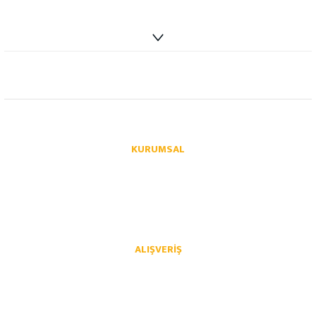
info@autoparcaci.com
KURUMSAL
Hakkımızda
İletişim
İletişim Formu
Üye Girişi
Havale Bildirim Formu
Kargo Takibi
ALIŞVERIŞ
Mesafeli Satış Sözleşmesi
Gizlilik ve Güvenlik
İptal İade Koşullari
Kişisel Veriler Politikası