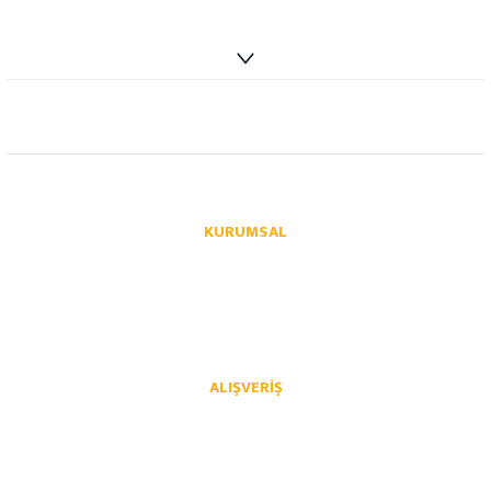
info@autoparcaci.com
KURUMSAL
Hakkımızda
İletişim
İletişim Formu
Üye Girişi
Havale Bildirim Formu
Kargo Takibi
ALIŞVERIŞ
Mesafeli Satış Sözleşmesi
Gizlilik ve Güvenlik
İptal İade Koşullari
Kişisel Veriler Politikası