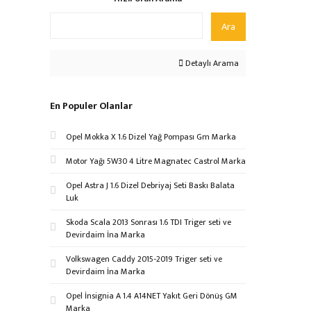
Ara
Detaylı Arama
En Populer Olanlar
Opel Mokka X 1.6 Dizel Yağ Pompası Gm Marka
Motor Yağı 5W30 4 Litre Magnatec Castrol Marka
Opel Astra J 1.6 Dizel Debriyaj Seti Baskı Balata
Luk
Skoda Scala 2013 Sonrası 1.6 TDI Triger seti ve
Devirdaim İna Marka
Volkswagen Caddy 2015-2019 Triger seti ve
Devirdaim İna Marka
Opel İnsignia A 1.4 A14NET Yakıt Geri Dönüş GM
Marka