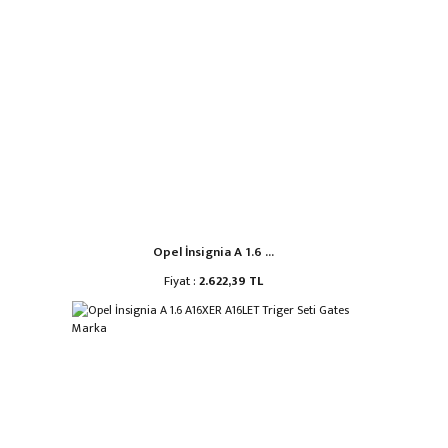
Opel İnsignia A 1.6 ...
Fiyat :
2.622,39 TL