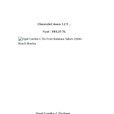
Chevrolet Aveo 1.2 Y ...
Fiyat :
393,31 TL
Opel Combo C Ön Fren ...