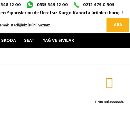
 548 12 00
0535 549 12 00
0212 479 0 505
eri Siparişlerinizde Ücretsiz Kargo Kaporta ürünleri hariç..!
ARA
SKODA
SEAT
YAĞ VE SIVILAR
Ürün Bulunamadı.