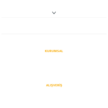
info@autoparcaci.com
KURUMSAL
Hakkımızda
İletişim
İletişim Formu
Üye Girişi
Havale Bildirim Formu
Kargo Takibi
ALIŞVERIŞ
Mesafeli Satış Sözleşmesi
Gizlilik ve Güvenlik
İptal İade Koşullari
Kişisel Veriler Politikası