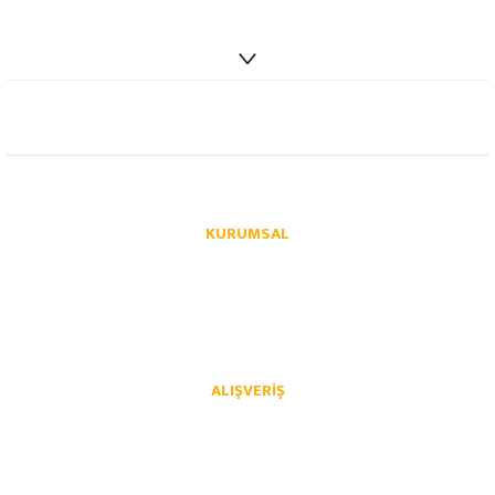
info@autoparcaci.com
KURUMSAL
Hakkımızda
İletişim
İletişim Formu
Üye Girişi
Havale Bildirim Formu
Kargo Takibi
ALIŞVERIŞ
Mesafeli Satış Sözleşmesi
Gizlilik ve Güvenlik
İptal İade Koşullari
Kişisel Veriler Politikası