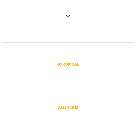
info@autoparcaci.com
KURUMSAL
Hakkımızda
İletişim
İletişim Formu
Üye Girişi
Havale Bildirim Formu
Kargo Takibi
ALIŞVERIŞ
Mesafeli Satış Sözleşmesi
Gizlilik ve Güvenlik
İptal İade Koşullari
Kişisel Veriler Politikası