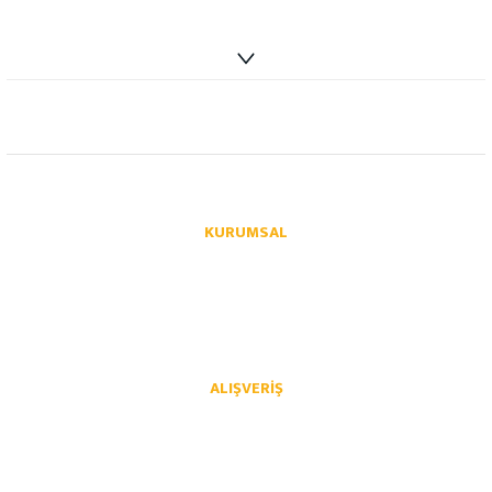
info@autoparcaci.com
KURUMSAL
Hakkımızda
İletişim
İletişim Formu
Üye Girişi
Havale Bildirim Formu
Kargo Takibi
ALIŞVERIŞ
Mesafeli Satış Sözleşmesi
Gizlilik ve Güvenlik
İptal İade Koşullari
Kişisel Veriler Politikası