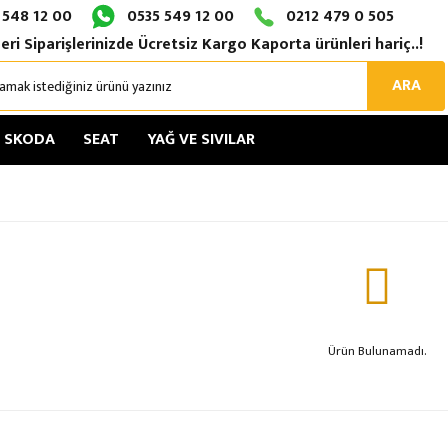
 548 12 00
0535 549 12 00
0212 479 0 505
eri Siparişlerinizde Ücretsiz Kargo Kaporta ürünleri hariç..!
ARA
SKODA
SEAT
YAĞ VE SIVILAR
Ürün Bulunamadı.