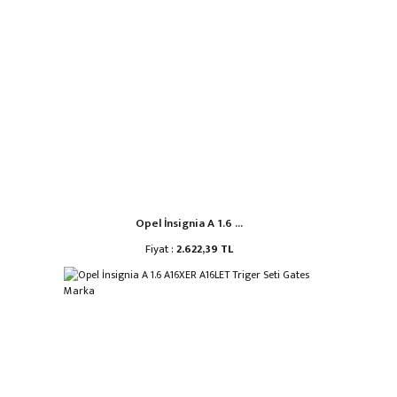
Opel İnsignia A 1.6 ...
Fiyat :
2.622,39 TL