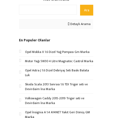
Ara
Detaylı Arama
En Populer Olanlar
Opel Mokka X 1.6 Dizel Yağ Pompası Gm Marka
Motor Yağı 5W30 4 Litre Magnatec Castrol Marka
Opel Astra J 1.6 Dizel Debriyaj Seti Baskı Balata
Luk
Skoda Scala 2013 Sonrası 1.6 TDI Triger seti ve
Devirdaim İna Marka
Volkswagen Caddy 2015-2019 Triger seti ve
Devirdaim İna Marka
Opel İnsignia A 1.4 A14NET Yakıt Geri Dönüş GM
Marka