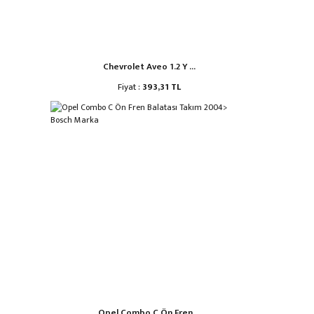
Chevrolet Aveo 1.2 Y ...
Fiyat :
393,31 TL
Opel Combo C Ön Fren ...