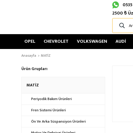
0535
2500 ₺ Üz
OPEL
CHEVROLET
VOLKSWAGEN
AUDİ
Anasayfa
MATİZ
Ürün Grupları
MATİZ
Periyodik Bakım Ürünleri
Fren Sistemi Ürünleri
Ön Ve Arka Süspansiyon Ürünleri
Motor Ve Debriyaj Ürünleri