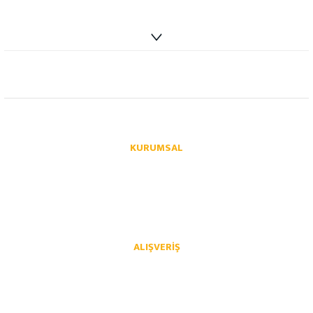
info@autoparcaci.com
KURUMSAL
Hakkımızda
İletişim
İletişim Formu
Üye Girişi
Havale Bildirim Formu
Kargo Takibi
ALIŞVERIŞ
Mesafeli Satış Sözleşmesi
Gizlilik ve Güvenlik
İptal İade Koşullari
Kişisel Veriler Politikası