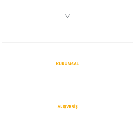
info@autoparcaci.com
KURUMSAL
Hakkımızda
İletişim
İletişim Formu
Üye Girişi
Havale Bildirim Formu
Kargo Takibi
ALIŞVERIŞ
Mesafeli Satış Sözleşmesi
Gizlilik ve Güvenlik
İptal İade Koşullari
Kişisel Veriler Politikası