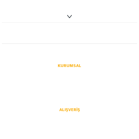
info@autoparcaci.com
KURUMSAL
Hakkımızda
İletişim
İletişim Formu
Üye Girişi
Havale Bildirim Formu
Kargo Takibi
ALIŞVERIŞ
Mesafeli Satış Sözleşmesi
Gizlilik ve Güvenlik
İptal İade Koşullari
Kişisel Veriler Politikası