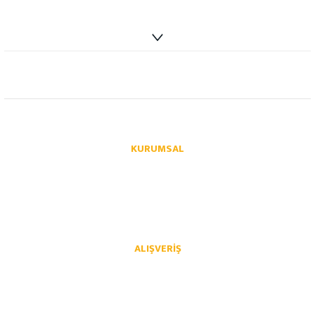
info@autoparcaci.com
KURUMSAL
Hakkımızda
İletişim
İletişim Formu
Üye Girişi
Havale Bildirim Formu
Kargo Takibi
ALIŞVERIŞ
Mesafeli Satış Sözleşmesi
Gizlilik ve Güvenlik
İptal İade Koşullari
Kişisel Veriler Politikası