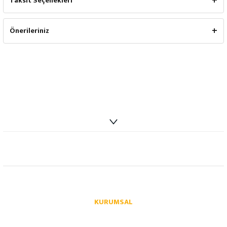
Taksit Seçenekleri
Önerileriniz
info@autoparcaci.com
KURUMSAL
Hakkımızda
İletişim