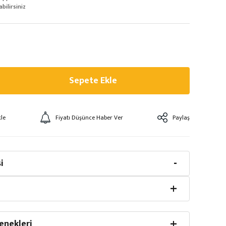
abilirsiniz
Sepete Ekle
Fiyatı Düşünce Haber Ver
Paylaş
i
enekleri