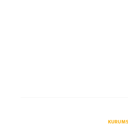
KURUMS
info@autoparcaci.com