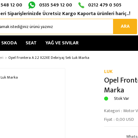
 548 12 00
0535 549 12 00
0212 479 0 505
eri Siparişlerinizde Ücretsiz Kargo Kaporta ürünleri hariç..!
ARA
SKODA
SEAT
YAĞ VE SIVILAR
eri
Opel Frontera A 2.2 X22XE Debriyaj Seti Luk Marka
LUK
Opel Front
Marka
Stok Var
Kategori
Motor Ve
Fiyat
0,00 USD
Whats