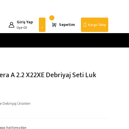
Giriş Yap
Sepetim
Kargo Takip
Üye Ol
era A 2.2 X22XE Debriyaj Seti Luk
 Debriyaj Ürünleri
app hattımızdan