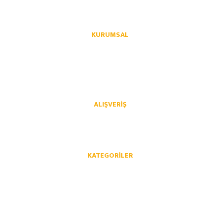
KURUMSAL
Hakkımızda
İletişim
İletişim Formu
Üye Girişi
Havale Bildirim Formu
Kargo Takibi
ALIŞVERIŞ
Mesafeli Satış Sözleşmesi
Gizlilik ve Güvenlik
İptal İade Koşullari
Kişisel Veriler Politikası
KATEGORILER
Opel Yedek Parça
Chevrolet Yedek Parça
Volkswagen Yedek Parça
Audi Yedek Parça
Skoda Yedek Parça
Seat Yedek Parça