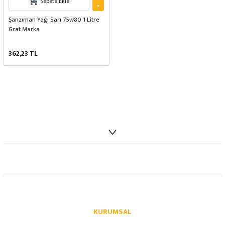
Sepete Ekle
Şanzıman Yağı Sarı 75w80 1 Litre
Grat Marka
362,23 TL
info@autoparcaci.com
KURUMSAL