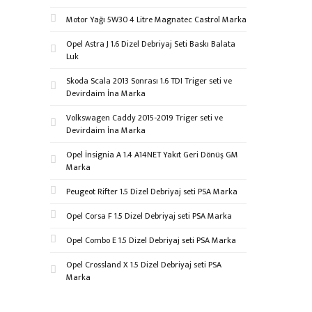
Motor Yağı 5W30 4 Litre Magnatec Castrol Marka
Opel Astra J 1.6 Dizel Debriyaj Seti Baskı Balata
Luk
Skoda Scala 2013 Sonrası 1.6 TDI Triger seti ve
Devirdaim İna Marka
Volkswagen Caddy 2015-2019 Triger seti ve
Devirdaim İna Marka
Opel İnsignia A 1.4 A14NET Yakıt Geri Dönüş GM
Marka
Peugeot Rifter 1.5 Dizel Debriyaj seti PSA Marka
Opel Corsa F 1.5 Dizel Debriyaj seti PSA Marka
Opel Combo E 1.5 Dizel Debriyaj seti PSA Marka
Opel Crossland X 1.5 Dizel Debriyaj seti PSA
Marka