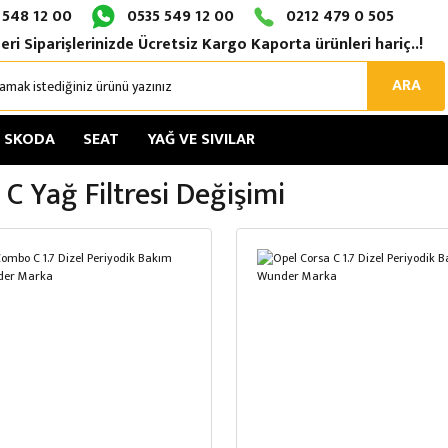
 548 12 00
0535 549 12 00
0212 479 0 505
eri Siparişlerinizde Ücretsiz Kargo Kaporta ürünleri hariç..!
ARA
SKODA
SEAT
YAĞ VE SIVILAR
 C Yağ Filtresi Değişimi