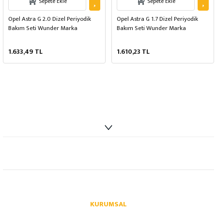
Sepete Ekle
Sepete Ekle
Opel Astra G 2.0 Dizel Periyodik
Opel Astra G 1.7 Dizel Periyodik
Bakım Seti Wunder Marka
Bakım Seti Wunder Marka
1.633,49 TL
1.610,23 TL
info@autoparcaci.com
KURUMSAL