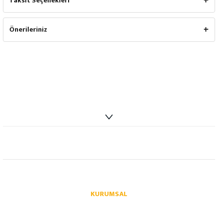
Taksit Seçenekleri
Önerileriniz
info@autoparcaci.com
KURUMSAL
Hakkımızda
İletişim