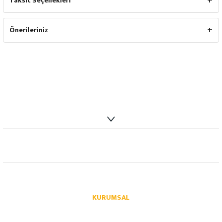
Taksit Seçenekleri
Önerileriniz
info@autoparcaci.com
KURUMSAL
Hakkımızda
İletişim