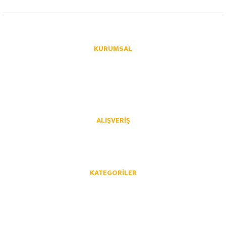
info@autoparcaci.com
KURUMSAL
Hakkımızda
İletişim
İletişim Formu
Üye Girişi
Havale Bildirim Formu
Kargo Takibi
ALIŞVERIŞ
Mesafeli Satış Sözleşmesi
Gizlilik ve Güvenlik
İptal İade Koşullari
Kişisel Veriler Politikası
KATEGORILER
Opel Yedek Parça
Chevrolet Yedek Parça
Volkswagen Yedek Parça
Audi Yedek Parça
Skoda Yedek Parça