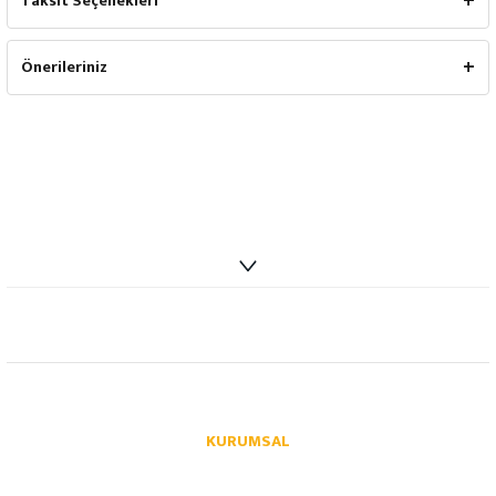
Taksit Seçenekleri
Önerileriniz
info@autoparcaci.com
KURUMSAL
Hakkımızda
İletişim