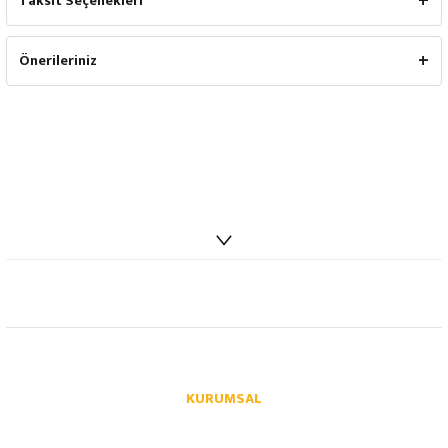
Taksit Seçenekleri
Önerileriniz
info@autoparcaci.com
KURUMSAL
Hakkımızda
İletişim