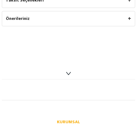
Taksit Seçenekleri
Önerileriniz
info@autoparcaci.com
KURUMSAL
Hakkımızda
İletişim