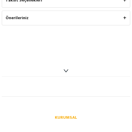
Taksit Seçenekleri
Önerileriniz
info@autoparcaci.com
KURUMSAL
Hakkımızda
İletişim