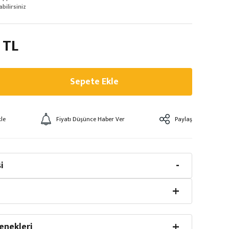
abilirsiniz
 TL
Sepete Ekle
Fiyatı Düşünce Haber Ver
Paylaş
i
enekleri