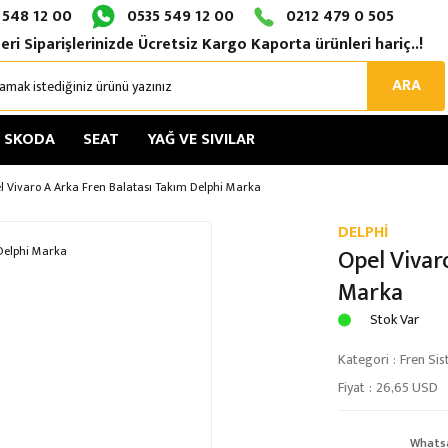
 548 12 00
0535 549 12 00
0212 479 0 505
eri Siparişlerinizde Ücretsiz Kargo Kaporta ürünleri hariç..!
ARA
SKODA
SEAT
YAĞ VE SIVILAR
l Vivaro A Arka Fren Balatası Takım Delphi Marka
DELPHİ
Opel Vivar
Marka
Stok Var
Kategori
Fren Sis
Fiyat
26,65 USD
Whats