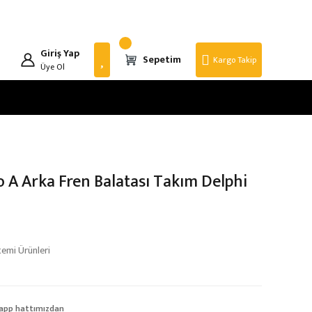
Giriş Yap
Sepetim
Kargo Takip
Üye Ol
o A Arka Fren Balatası Takım Delphi
temi Ürünleri
app hattımızdan