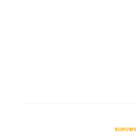
KURUMS
info@autoparcaci.com