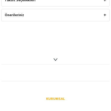
Taksit Seçenekleri
Önerileriniz
info@autoparcaci.com
KURUMSAL
Hakkımızda
İletişim