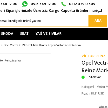
 548 12 00
0535 549 12 00
0212 479 0 505
eri Siparişlerinizde Ücretsiz Kargo Kaporta ürünleri hariç..!
ARA
SKODA
SEAT
YAĞ VE SIVILAR
Opel Vectra C 1.9 Dizel Arka Krank Keçesi Victor Reinz Marka
VİCTOR REİNZ
Opel Vectr
Reinz Mar
Stok Var
Kategori
Motor Ve
Fiyat
38,31 USD
Whats