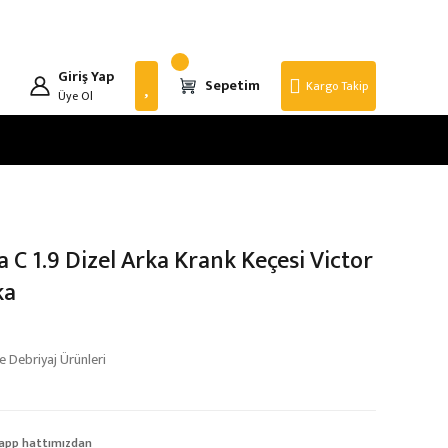
Giriş Yap
Sepetim
Kargo Takip
Üye Ol
a C 1.9 Dizel Arka Krank Keçesi Victor
ka
 Debriyaj Ürünleri
app hattımızdan