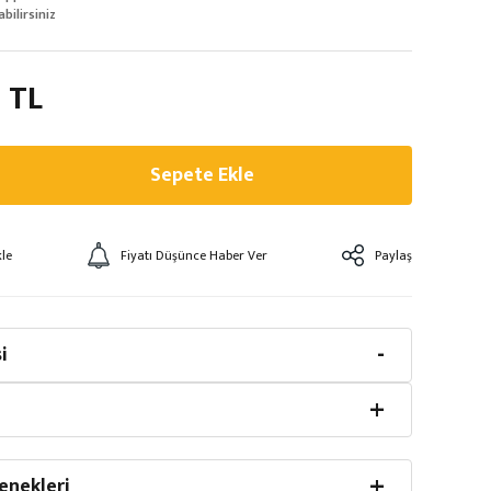
abilirsiniz
 TL
Sepete Ekle
Fiyatı Düşünce Haber Ver
Paylaş
i
enekleri