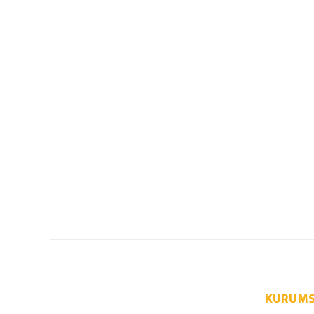
KURUMS
info@autoparcaci.com