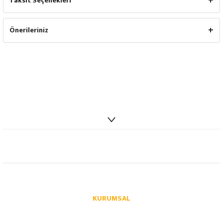
Taksit Seçenekleri
Önerileriniz
info@autoparcaci.com
KURUMSAL
Hakkımızda
İletişim