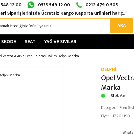
 548 12 00
0535 549 12 00
0212 479 0 505
eri Siparişlerinizde Ücretsiz Kargo Kaporta ürünleri hariç..!
ARA
SKODA
SEAT
YAĞ VE SIVILAR
l Vectra A Arka Fren Balatası Takım Delphı Marka
DELPHİ
Opel Vectr
Marka
Stok Var
Kategori
Fren Sis
Fiyat
17,70 USD
Whats