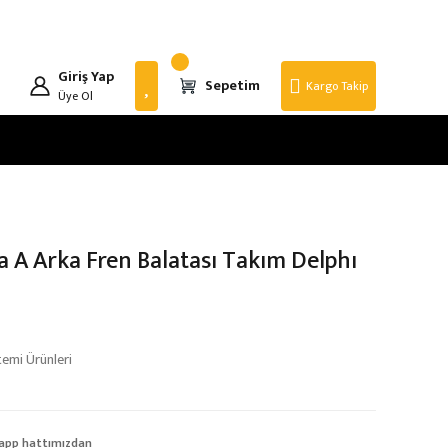
Giriş Yap
Sepetim
Kargo Takip
Üye Ol
a A Arka Fren Balatası Takım Delphı
temi Ürünleri
app hattımızdan