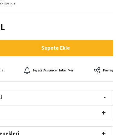
abilirsiniz
TL
Sepete Ekle
Fiyatı Düşünce Haber Ver
Paylaş
i
enekleri