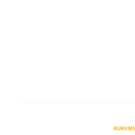
KURUMS
info@autoparcaci.com