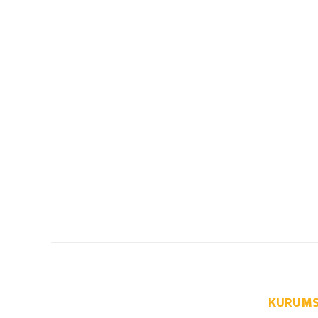
KURUMS
info@autoparcaci.com