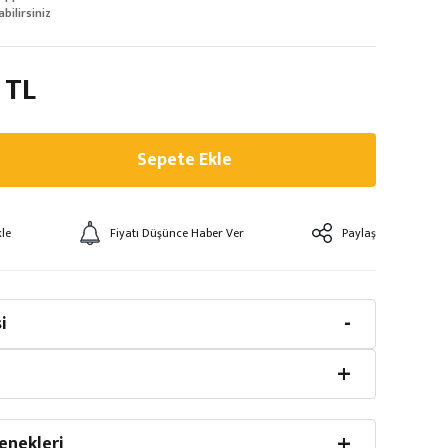
abilirsiniz
 TL
Sepete Ekle
Fiyatı Düşünce Haber Ver
Paylaş
i
enekleri