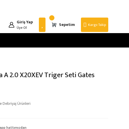
Giriş Yap
Sepetim
Kargo Takip
Üye Ol
a A 2.0 X20XEV Triger Seti Gates
 Debriyaj Ürünleri
app hattımızdan