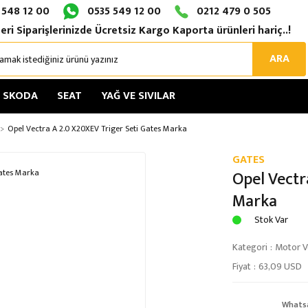
 548 12 00
0535 549 12 00
0212 479 0 505
eri Siparişlerinizde Ücretsiz Kargo Kaporta ürünleri hariç..!
ARA
SKODA
SEAT
YAĞ VE SIVILAR
Opel Vectra A 2.0 X20XEV Triger Seti Gates Marka
GATES
Opel Vectr
Marka
Stok Var
Kategori
Motor Ve
Fiyat
63,09 USD
Whats