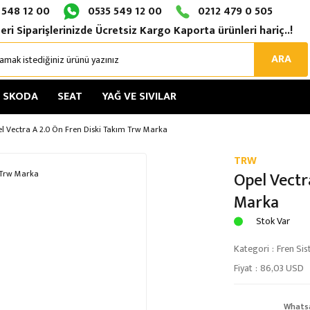
 548 12 00
0535 549 12 00
0212 479 0 505
eri Siparişlerinizde Ücretsiz Kargo Kaporta ürünleri hariç..!
ARA
SKODA
SEAT
YAĞ VE SIVILAR
l Vectra A 2.0 Ön Fren Diski Takım Trw Marka
TRW
Opel Vectr
Marka
Stok Var
Kategori
Fren Sis
Fiyat
86,03 USD
Whats