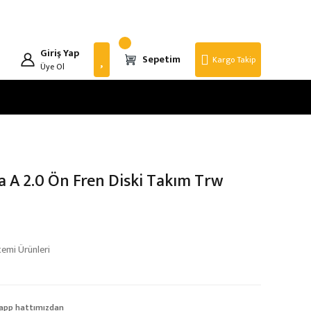
Giriş Yap
Sepetim
Kargo Takip
Üye Ol
a A 2.0 Ön Fren Diski Takım Trw
temi Ürünleri
app hattımızdan