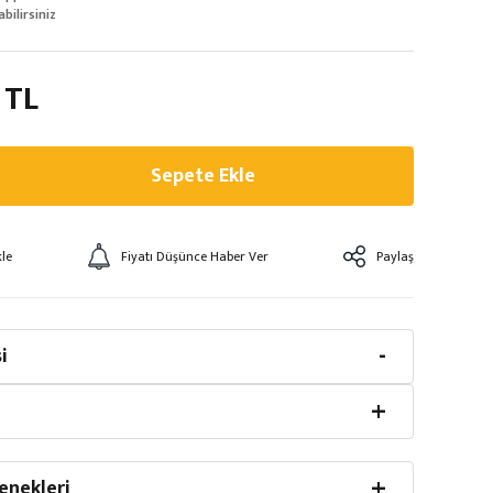
abilirsiniz
 TL
Sepete Ekle
Fiyatı Düşünce Haber Ver
Paylaş
i
enekleri