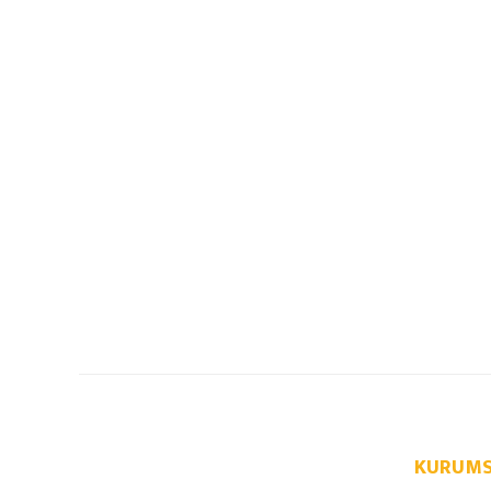
KURUMS
info@autoparcaci.com