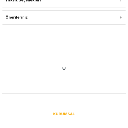
Taksit Seçenekleri
Önerileriniz
info@autoparcaci.com
KURUMSAL
Hakkımızda
İletişim