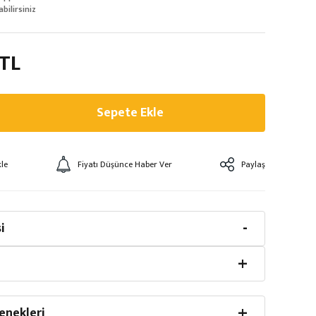
abilirsiniz
 TL
Sepete Ekle
Fiyatı Düşünce Haber Ver
Paylaş
i
enekleri