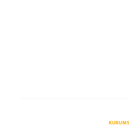
KURUMS
info@autoparcaci.com