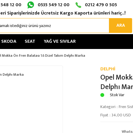
 548 12 00
0535 549 12 00
0212 479 0 505
eri Siparişlerinizde Ücretsiz Kargo Kaporta ürünleri hariç..!
ARA
SKODA
SEAT
YAĞ VE SIVILAR
l Mokka Ön Fren Balatası 1.6 Dizel Takım Delphı Marka
DELPHİ
Opel Mokka
Delphı Ma
Stok Var
Kategori
Fren Sis
Fiyat
34,00 USD
Whats