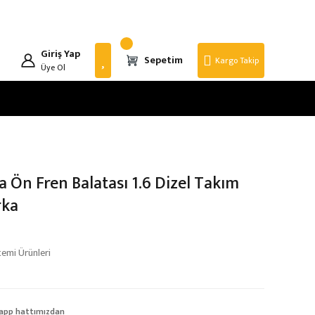
Giriş Yap
Sepetim
Kargo Takip
Üye Ol
 Ön Fren Balatası 1.6 Dizel Takım
rka
temi Ürünleri
app hattımızdan