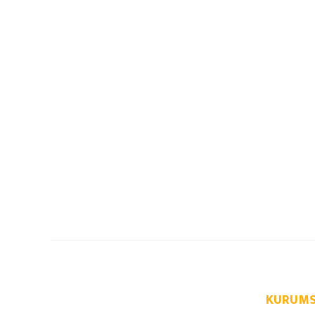
KURUMS
info@autoparcaci.com