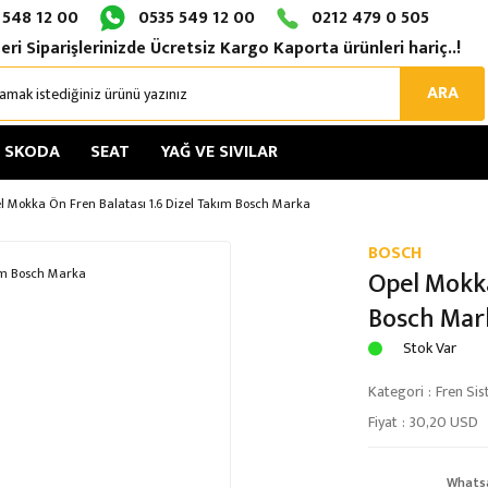
 548 12 00
0535 549 12 00
0212 479 0 505
eri Siparişlerinizde Ücretsiz Kargo Kaporta ürünleri hariç..!
ARA
SKODA
SEAT
YAĞ VE SIVILAR
l Mokka Ön Fren Balatası 1.6 Dizel Takım Bosch Marka
BOSCH
Opel Mokka
Bosch Mar
Stok Var
Kategori
Fren Sis
Fiyat
30,20 USD
Whats