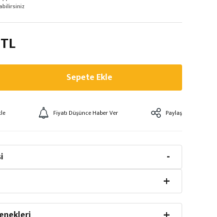
abilirsiniz
 TL
Sepete Ekle
Fiyatı Düşünce Haber Ver
Paylaş
i
enekleri