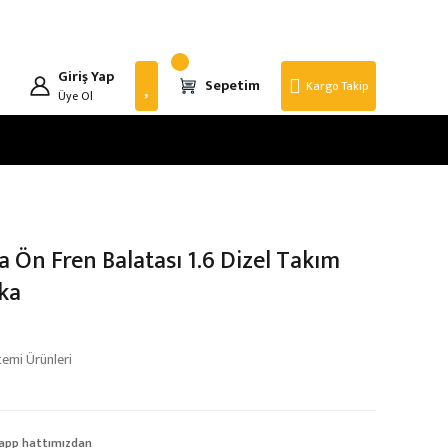
Giriş Yap
Sepetim
Kargo Takip
Üye Ol
 Ön Fren Balatası 1.6 Dizel Takım
ka
temi Ürünleri
app hattımızdan