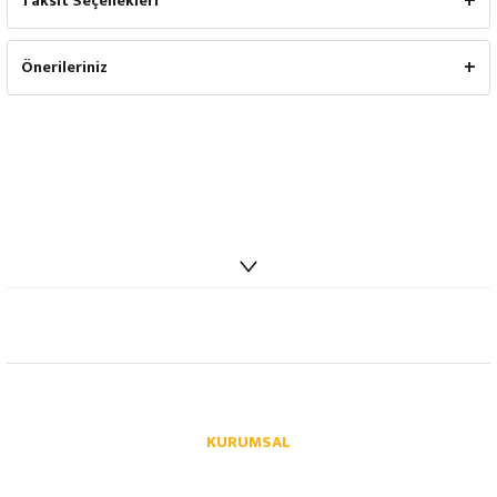
Taksit Seçenekleri
Önerileriniz
info@autoparcaci.com
KURUMSAL
Hakkımızda
İletişim