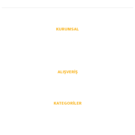
info@autoparcaci.com
KURUMSAL
Hakkımızda
İletişim
İletişim Formu
Üye Girişi
Havale Bildirim Formu
Kargo Takibi
ALIŞVERIŞ
Mesafeli Satış Sözleşmesi
Gizlilik ve Güvenlik
İptal İade Koşullari
Kişisel Veriler Politikası
KATEGORILER
Opel Yedek Parça
Chevrolet Yedek Parça
Volkswagen Yedek Parça
Audi Yedek Parça
Skoda Yedek Parça