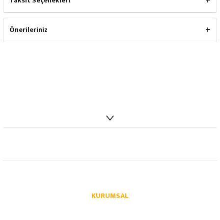
Taksit Seçenekleri
Önerileriniz
info@autoparcaci.com
KURUMSAL
Hakkımızda
İletişim