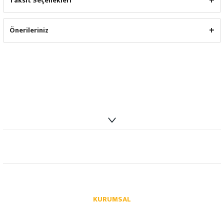
Taksit Seçenekleri
Önerileriniz
info@autoparcaci.com
KURUMSAL
Hakkımızda
İletişim